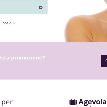
clicca qui
!
uesta promozione?
per
Agevola