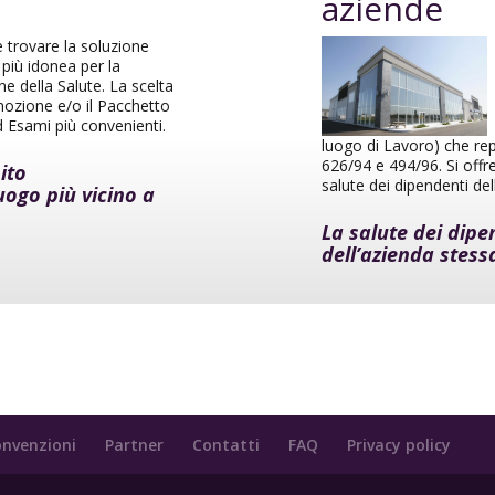
aziende
 trovare la soluzione
 più idonea per la
e della Salute. La scelta
mozione e/o il Pacchetto
ed Esami più convenienti.
luogo di Lavoro) che rep
626/94 e 494/96. Si offre
ito
salute dei dipendenti del
uogo più vicino a
La salute dei dipe
dell’azienda stess
nvenzioni
Partner
Contatti
FAQ
Privacy policy