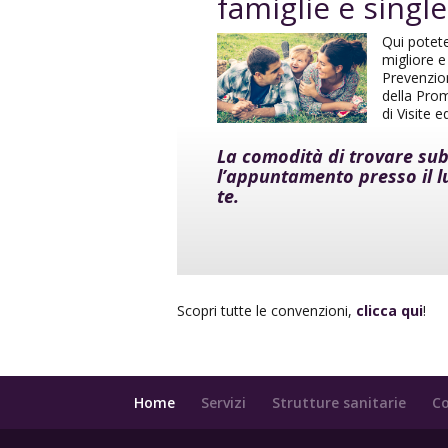
famiglie e single
Qui potete
migliore e
Prevenzion
della Pro
di Visite 
La comodità di trovare sub
l’appuntamento presso il l
te.
Scopri tutte le convenzioni,
clicca qui
!
Home
Servizi
Strutture sanitarie
Co