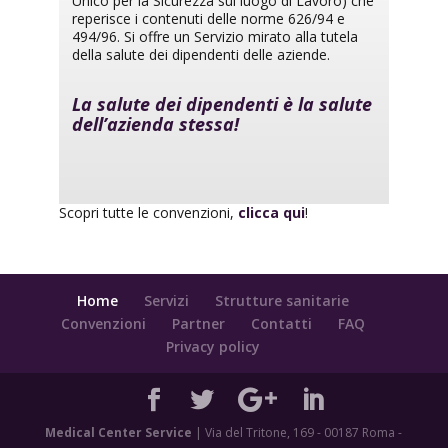
Unico per la Sicurezza sul luogo di Lavoro) che
reperisce i contenuti delle norme 626/94 e
494/96. Si offre un Servizio mirato alla tutela
della salute dei dipendenti delle aziende.
La salute dei dipendenti è la salute
dell’azienda stessa!
Scopri tutte le convenzioni,
clicca qui
!
Home
Servizi
Strutture sanitarie
Convenzioni
Partner
Contatti
FAQ
Privacy policy
Medical Center Service
| Via del Tritone, 169 - 00187 Roma -